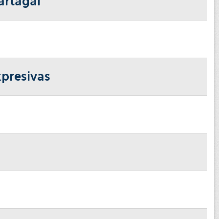
artagal
xpresivas