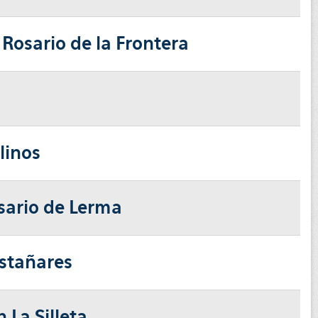
Rosario de la Frontera
linos
sario de Lerma
astañares
 La Silleta